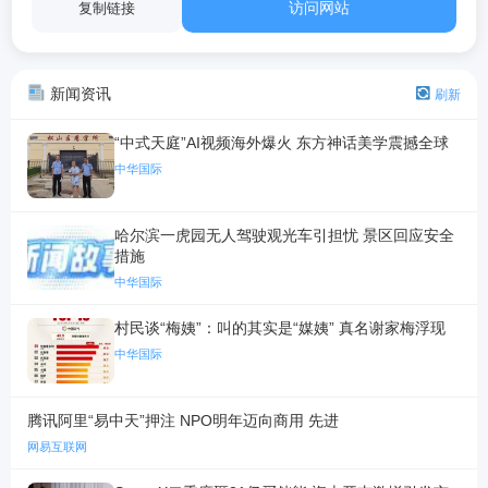
访问网站
复制链接
新闻资讯
刷新
“中式天庭”AI视频海外爆火 东方神话美学震撼全球
中华国际
哈尔滨一虎园无人驾驶观光车引担忧 景区回应安全
措施
中华国际
村民谈“梅姨”：叫的其实是“媒姨” 真名谢家梅浮现
中华国际
腾讯阿里“易中天”押注 NPO明年迈向商用 先进
网易互联网