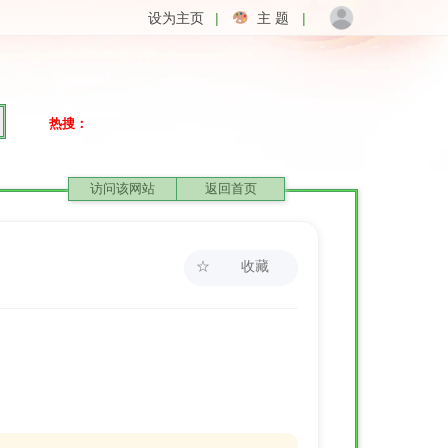
设为主页
|
主 题
|
热搜：
访问该网站
返回首页
☆
收藏