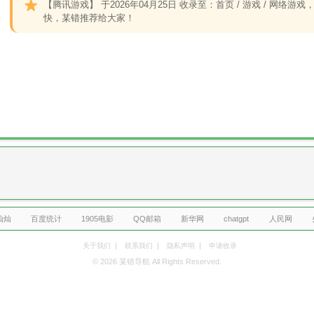
【腾讯游戏】
于2026年04月25日 收录至：首页 / 游戏 / 网
快，某错推荐给大家！
灿灿
百度统计
1905电影
QQ邮箱
新华网
chatgpt
人民网
|
|
|
关于我们
联系我们
隐私声明
申请收录
© 2026 某错导航 All Rights Reserved.