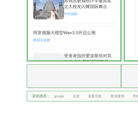
苏炜杰获颁统计学最高奖
北大校友闪耀国际舞台
中华国际
阿里视频大模型Wan3.0开启公测
网易互联网
受害者指控爱泼斯坦对其
性侵虐待 美联邦调查局漏
查爱泼斯坦私宅
中华国际
曹禺女儿万方：北京人艺
《雷雨》，“是它原生的样
某错推荐：
google
百度
搜看导航
新浪微博
李
子” 传承72年的经典再现
中华国际
汪峰名下多家音乐公司已
注销
网易明星