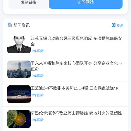
访问网站
复制链接
新闻资讯
刷新
江苏无锡启动防台风三级应急响应 多项措施确保安
全
中华国际
于东来直播和胖东来核心团队开会 分享企业文化与
使命
中华国际
王艺迪2-4不敌张本美和止步4强 三次局点被逆转
中华国际
萨巴伦卡爆冷不敌亚历山德洛娃 硬地对决的激烈性
中华国际