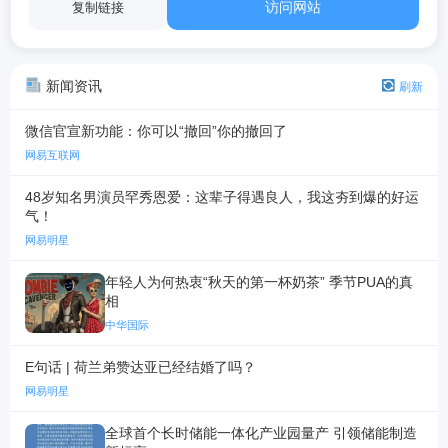
访问网站
复制链接
新闻资讯
刷新
微信官宣新功能：你可以“撤回”你的撤回了
网易互联网
48岁知名男演员罕秀恩爱：这辈子得遇良人，我这夯到爆的好运
气！
网易明星
年轻人为何热衷“秋天的第一杯奶茶” 季节PUA的真
相
中华国际
E句话 | 荷兰弟赞达亚已经结婚了吗？
网易明星
全球首个长时储能一体化产业园量产 引领储能制造