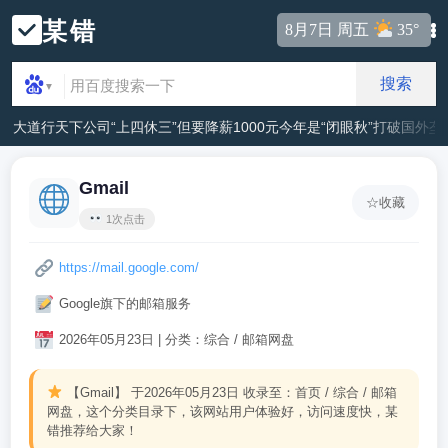
某错
8月7日 周五
35°
搜索
▼
大道行天下
公司“上四休三”但要降薪1000元
今年是“闭眼秋”
打破国外垄
Gmail
☆
收藏
1次点击
https://mail.google.com/
Google旗下的邮箱服务
2026年05月23日 | 分类：综合 / 邮箱网盘
【Gmail】
于2026年05月23日 收录至：首页 / 综合 / 邮箱
网盘，这个分类目录下，该网站用户体验好，访问速度快，某
错推荐给大家！