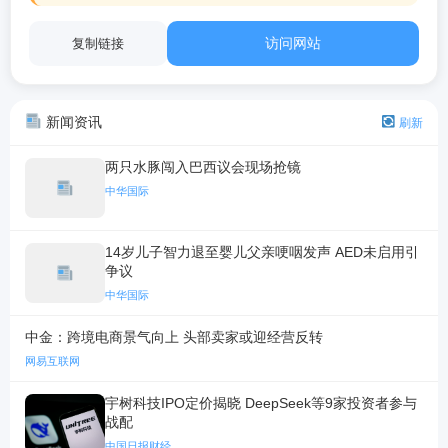
访问网站
复制链接
新闻资讯
刷新
两只水豚闯入巴西议会现场抢镜
中华国际
14岁儿子智力退至婴儿父亲哽咽发声 AED未启用引
争议
中华国际
中金：跨境电商景气向上 头部卖家或迎经营反转
网易互联网
宇树科技IPO定价揭晓 DeepSeek等9家投资者参与
战配
中国日报财经