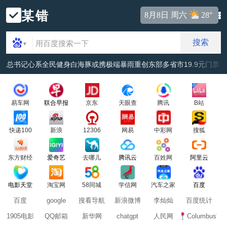
某错
8月8日 周六
28°
搜索
▼
总书记心系全民健身
白海豚或携极端暴雨重创东部多省市
19.9元门票
易车网
联合早报
京东
天眼查
腾讯
B站
快递100
新浪
12306
网易
中彩网
搜狐
东方财经
爱奇艺
去哪儿
腾讯云
百姓网
阿里云
电影天堂
淘宝网
58同城
学信网
汽车之家
百度
百度
google
搜看导航
新浪微博
李灿灿
百度统计
1905电影
QQ邮箱
新华网
chatgpt
人民网
Columbus市