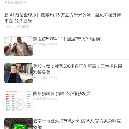
网易互联网
刚刚
新 AI 预估全球冰川蕴藏约 15 万立方千米的冰，融化可抬升海
平面 32.3 厘米
IT家人工智能
刚刚
飙涨超500%！“中国游”带火“中国购”
中华社会
3小时前
美股收盘：标普500指数再创新高；三大指数周
涨幅显著
中华国际
3小时前
国际猫咪日 猫咪经济蓬勃发展
中华国际
3小时前
云南一地过火把节意外灼伤16人 官方紧急响应
救治