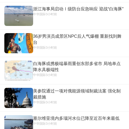
浙江海事局启动Ⅰ级防台应急响应 迎战“白海豚”
中华国际
3小时前
36岁男演员成景区NPC后人气爆棚 重新找到舞
台
中华国际
3小时前
白海豚或携极端暴雨重创东部多省市 局地单点
降水具极端性
中华国际
3小时前
美参院通过一项对俄能源领域制裁法案 强化制
裁措施
中华国际
3小时前
塞尔维亚境内多瑙河水位已降至近百年来最低
中华国际
3小时前