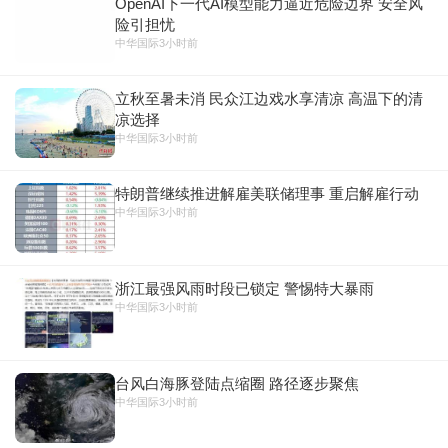
OpenAI下一代AI模型能力逼近危险边界 安全风
险引担忧
中华国际
3小时前
立秋至暑未消 民众江边戏水享清凉 高温下的清
凉选择
中华国际
3小时前
特朗普继续推进解雇美联储理事 重启解雇行动
中华国际
3小时前
浙江最强风雨时段已锁定 警惕特大暴雨
中华国际
3小时前
台风白海豚登陆点缩圈 路径逐步聚焦
中华国际
3小时前