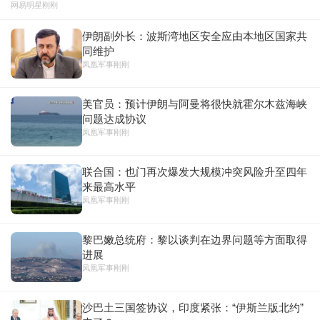
网易明星
刚刚
伊朗副外长：波斯湾地区安全应由本地区国家共
同维护
凤凰军事
刚刚
美官员：预计伊朗与阿曼将很快就霍尔木兹海峡
问题达成协议
凤凰军事
刚刚
联合国：也门再次爆发大规模冲突风险升至四年
来最高水平
凤凰军事
刚刚
黎巴嫩总统府：黎以谈判在边界问题等方面取得
进展
凤凰军事
刚刚
沙巴土三国签协议，印度紧张：“伊斯兰版北约”