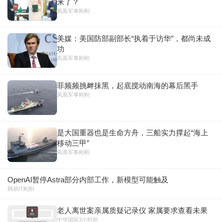
来了？
凤凰军事
刚刚
美媒：美国防部副部长“执着于访华”，都尚未成
功
凤凰军事
刚刚
菲频频挑衅抹黑，起底搅动南海的幕后黑手
凤凰军事
刚刚
是大国重器也是生命方舟，三船实力撑起“海上
移动三甲”
凤凰军事
刚刚
OpenAI暂停Astra部分内部工作，新模型可能触及
网易IT
刚刚
老人离世案亲属质疑记录仪 家属要求查看未果
中华国际
3小时前