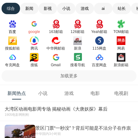
综合
新闻
影视
小说
游戏
ai
站长
百度
google
163邮箱
126邮箱
Yeah邮箱
TOM邮箱
搜狐邮箱
腾讯
中华网邮箱
新浪
115网盘
网易
夸克网盘
搜狐
Gmail
搜看导航
百度网盘
新浪邮箱
加载更多
新闻热点
小说
游戏
电影
电视剧
大湾区动画电影周专场 揭秘动画《大唐妖探》幕后
1905电影网
刚刚
景区门票“一秒没”？背后可能是不法分子在作祟
中华国内
3小时前