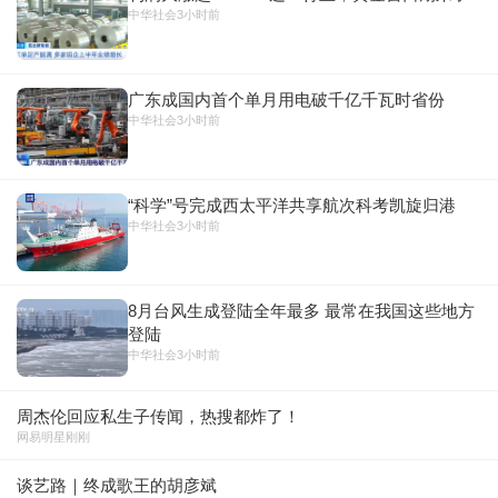
中华社会
3小时前
广东成国内首个单月用电破千亿千瓦时省份
中华社会
3小时前
“科学”号完成西太平洋共享航次科考凯旋归港
中华社会
3小时前
8月台风生成登陆全年最多 最常在我国这些地方
登陆
中华社会
3小时前
周杰伦回应私生子传闻，热搜都炸了！
网易明星
刚刚
谈艺路｜终成歌王的胡彦斌