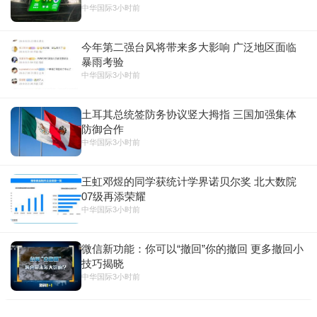
中华国际
3小时前
今年第二强台风将带来多大影响 广泛地区面临
暴雨考验
中华国际
3小时前
土耳其总统签防务协议竖大拇指 三国加强集体
防御合作
中华国际
3小时前
王虹邓煜的同学获统计学界诺贝尔奖 北大数院
07级再添荣耀
中华国际
3小时前
微信新功能：你可以“撤回”你的撤回 更多撤回小
技巧揭晓
中华国际
3小时前