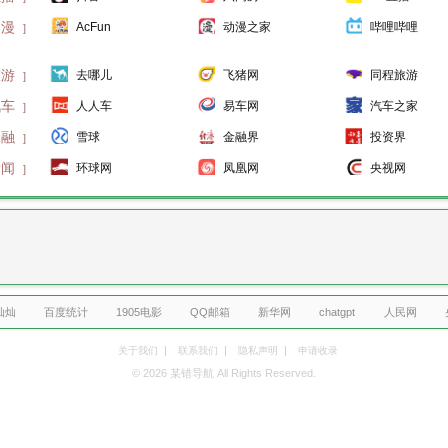
动漫
AcFun
动漫之家
哔哩哔哩
]
旅游
去哪儿
飞猪网
同程旅游
]
汽车
人人车
易车网
汽车之家
]
金融
雪球
金融界
投资界
]
新闻
环球网
凤凰网
央视网
]
灿灿
百度统计
1905电影
QQ邮箱
新华网
chatgpt
人民网
|
|
|
关于我们
联系我们
隐私声明
申请收录
© 2026 某错导航 All Rights Reserved.