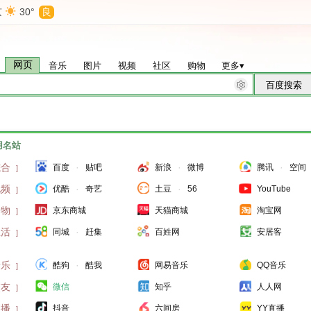
京
30°
良
网页
音乐
图片
视频
社区
购物
更多
▾
用名站
综合
·
·
·
百度
贴吧
新浪
微博
腾讯
空间
]
视频
·
·
优酷
奇艺
土豆
56
YouTube
]
购物
京东商城
天猫商城
淘宝网
]
生活
·
同城
赶集
百姓网
安居客
]
音乐
·
酷狗
酷我
网易音乐
QQ音乐
]
交友
微信
知乎
人人网
]
直播
抖音
六间房
YY直播
]