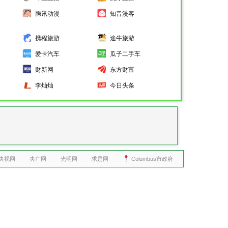
腾讯动漫
知音漫客
携程旅游
途牛旅游
爱卡汽车
瓜子二手车
财新网
东方财富
李灿灿
今日头条
央视网
央广网
光明网
求是网
Columbus市政府