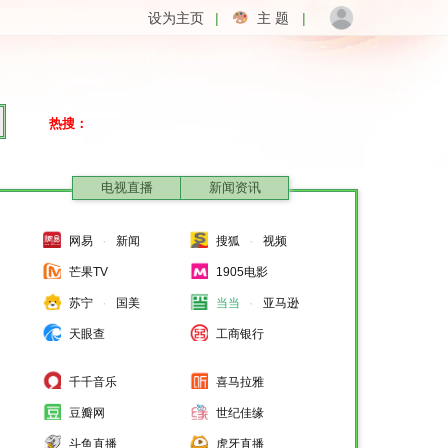
设为主页
|
主 题
|
热搜：
电视直播
新闻资讯
·
·
网易
新闻
搜狐
视频
芒果TV
1905电影
·
·
苏宁
国美
当当
亚马逊
天眼查
工商银行
千千音乐
喜马拉雅
豆瓣网
世纪佳缘
斗鱼直播
虎牙直播