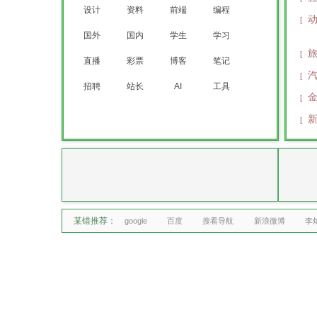
设计
资料
前端
编程
[
国外
国内
学生
学习
[
直播
彩票
博客
笔记
[
招聘
站长
AI
工具
[
[
某错推荐：
google
百度
搜看导航
新浪微博
李