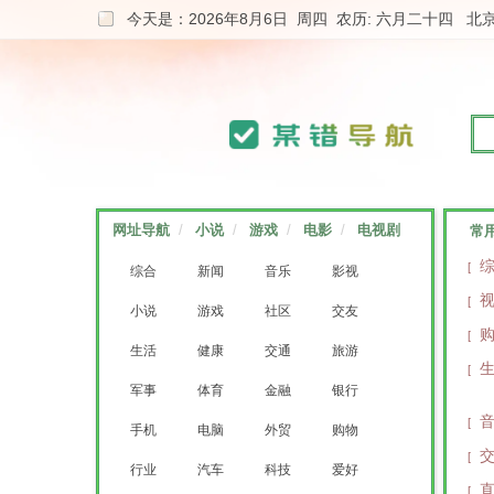
今天是：2026年8月6日 周四 农历: 六月二十四
北
网址导航
/
小说
/
游戏
/
电影
/
电视剧
常
[
综合
新闻
音乐
影视
[
小说
游戏
社区
交友
[
生活
健康
交通
旅游
[
军事
体育
金融
银行
[
手机
电脑
外贸
购物
[
行业
汽车
科技
爱好
[