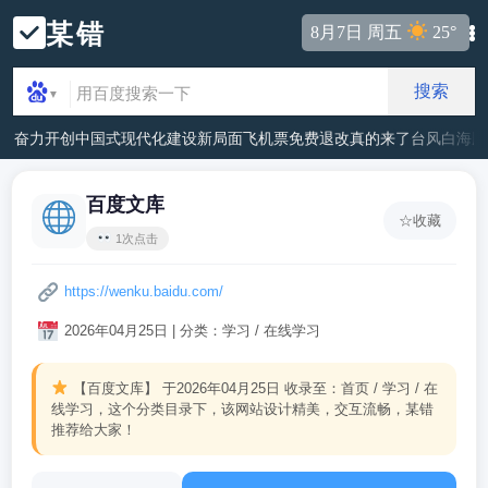
某错
8月7日 周五
25°
搜索
▼
奋力开创中国式现代化建设新局面
飞机票免费退改真的来了
台风白海豚
百度文库
☆
收藏
1次点击
https://wenku.baidu.com/
2026年04月25日 | 分类：学习 / 在线学习
【百度文库】
于2026年04月25日 收录至：首页 / 学习 / 在
线学习，这个分类目录下，该网站设计精美，交互流畅，某错
推荐给大家！