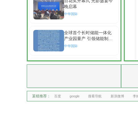
百花奖开幕式 光影盛宴今
晚启幕
中华国际
全球首个长时储能一体化
产业园量产 引领储能制造
新标高
中华国际
台风白海豚已进入24小时
警戒线 多部门启动应急响
应
中华国际
某错推荐：
百度
海南省政府与跨境电商企
google
搜看导航
新浪微博
李
业座谈会举行
网易互联网
特朗普再出手打击赴美生
子产业意味啥 迂回策略再