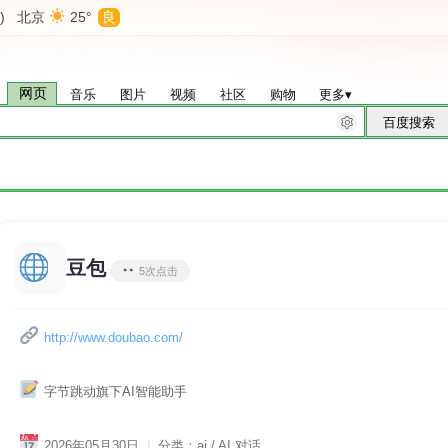
)
北京
25°
良
网页
音乐
图片
视频
社区
购物
更多
▾
豆包
5次点击
http://www.doubao.com/
字节跳动旗下AI智能助手
2026年05月30日
|
分类：ai / AI 对话