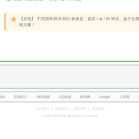
【豆包】
于2026年05月30日 收录至：首页 / ai / AI 对
给大家！
灿灿
百度统计
1905电影
QQ邮箱
新华网
chatgpt
人民网
|
|
|
关于我们
联系我们
隐私声明
申请收录
© 2026 某错导航 All Rights Reserved.