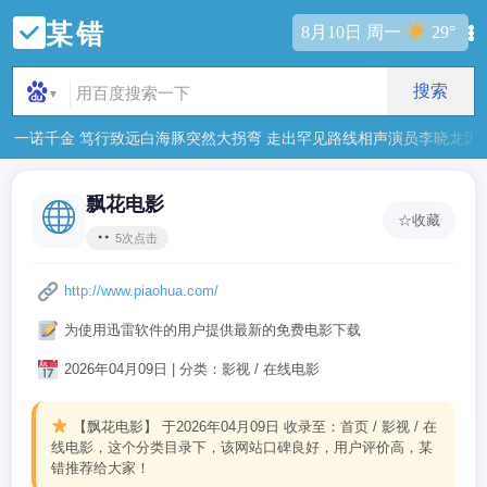
某错
8月10日 周一
29°
搜索
▼
一诺千金 笃行致远
白海豚突然大拐弯 走出罕见路线
相声演员李晓龙因病
飘花电影
☆
收藏
5次点击
http://www.piaohua.com/
为使用迅雷软件的用户提供最新的免费电影下载
2026年04月09日 | 分类：影视 / 在线电影
【飘花电影】
于2026年04月09日 收录至：首页 / 影视 / 在
线电影，这个分类目录下，该网站口碑良好，用户评价高，某
错推荐给大家！