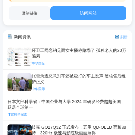
访问网站
复制链接
新闻资讯
刷新
环卫工网恋约见面女主播称路塌了 孤独老人的20万
骗局
中华国际
张雪为遭恶意别车还被殴打的车主发声 硬核售后维
护正义
中华国际
日本文部科学省：中国企业与大学 2024 年研发经费超越美国，
跃居全球第一
IT家科学探索
技嘉 GO27Q32 正式发布：五重 QD-OLED 面板加
持，320Hz 极速与影院级画面兼得